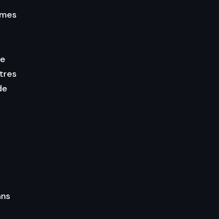
smes
de
tres
de
ans