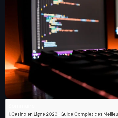
Sommaire
Casino en Ligne 2026 : Guide Complet des Meille