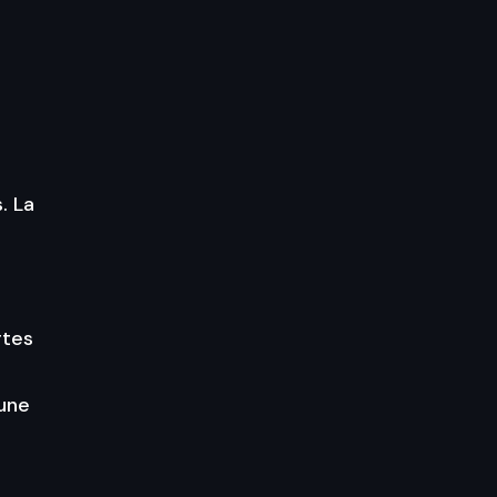
. La
rtes
 une