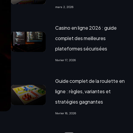
mars 2, 2026
Casino en ligne 2026 : guide
complet des meilleures
plateformes sécurisées
février 17, 2026
Guide complet de la roulette en
ligne : règles, variantes et
stratégies gagnantes
février 16, 2026