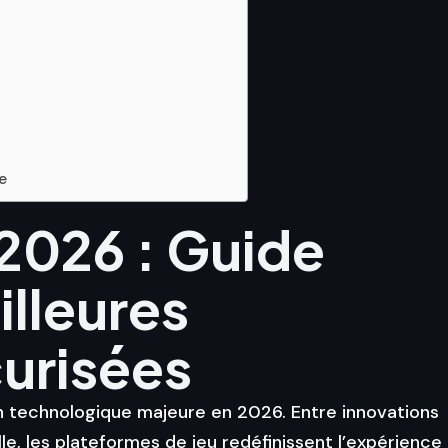
e
 2026 : Guide
lleures
urisées
n technologique majeure en 2026. Entre innovations
ielle, les plateformes de jeu redéfinissent l’expérience