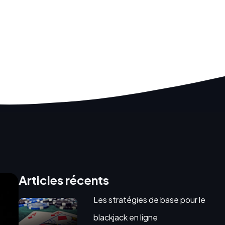
Articles récents
Les stratégies de base pour le
blackjack en ligne